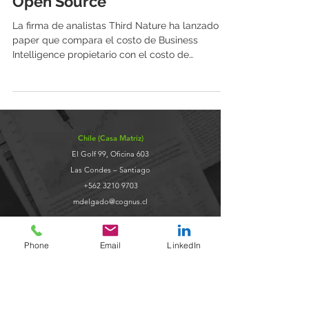
Open Source
La firma de analistas Third Nature ha lanzado un
paper que compara el costo de Business
Intelligence propietario con el costo de
Business...
Chile (Casa Matriz)
El Golf 99, Oficina 603
Las Condes – Santiago
+562 3210 9703
mdelgado@cognus.cl
Uruguay
Phone
Email
LinkedIn
26 de Marzo 3460, Oficina 704
Montevideo
+598 99 480 746
gjaviel@cognus.com.uy