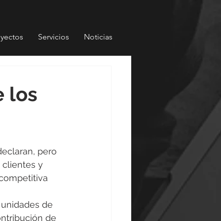
oyectos
Servicios
Noticias
 los
eclaran, pero 
clientes y 
competitiva 
 unidades de 
ntribución de 