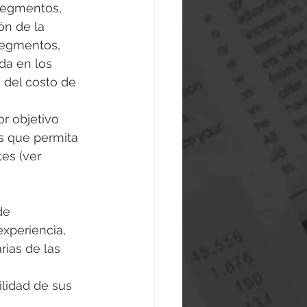
segmentos, 
ón de la 
segmentos, 
da en los 
 del costo de 
or objetivo 
s que permita 
es (ver 
de 
xperiencia, 
ias de las 
lidad de sus 