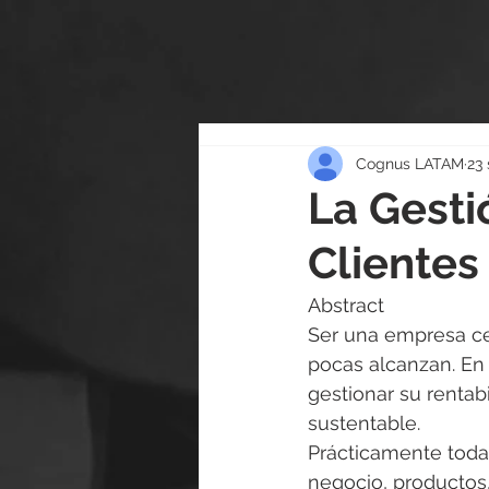
Cognus LATAM
23 
La Gesti
Clientes
Abstract
Ser una empresa ce
pocas alcanzan. En 
gestionar su rentab
sustentable.
Prácticamente toda
negocio, productos