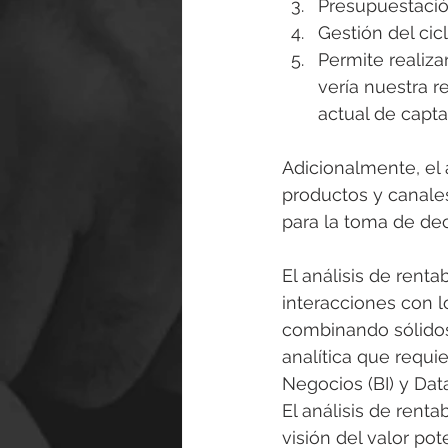
Presupuestaci
Gestión del cic
Permite realiza
vería nuestra r
actual de capta
Adicionalmente, el a
productos y canale
para la toma de dec
El análisis de renta
interacciones con lo
combinando sólidos
analítica que requi
Negocios (BI) y Dat
El análisis de renta
visión del valor pot