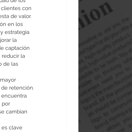
dad de los 
 clientes con 
sta de valor.
ión en los 
y estrategia 
rar la 
de captación 
reducir la 
 de las 
 mayor 
de retención. 
e encuentra 
 por 
se cambian 
 es clave 