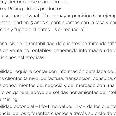
ón y performance management
lo y Pricing  de los productos
r escenarios “what-if” con mayor precisión (por ejem
entabilidad en 5 años si continuamos con la tasa y c
ción y fuga de clientes – ver recuadro).
nálisis de la rentabilidad de clientes permite identific
s de venta no rentables, generando información de v
isiones estratégicas.
bilidad requiere contar con información detallada de l
s clientes (a nivel de factura, transacción, consulta, et
 conocimientos del negocio y del mercado con una
ere en general apoyo de sólidas herramientas de Inte
a Mining.
bilidad potencial – life-time value, LTV – de los clien
encial de los diferentes clientes a través su ciclo de v