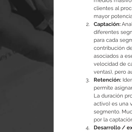
medios masivos 
clientes al pro
mayor potencial
Captación:
 Ana
diferentes segm
para cada segm
contribución d
asociados a es
velocidad de ca
ventas), pero a
Retención:
 Ide
permite asignar
La duración pro
activo) es una 
segmento. Much
por la captaci
Desarrollo / e