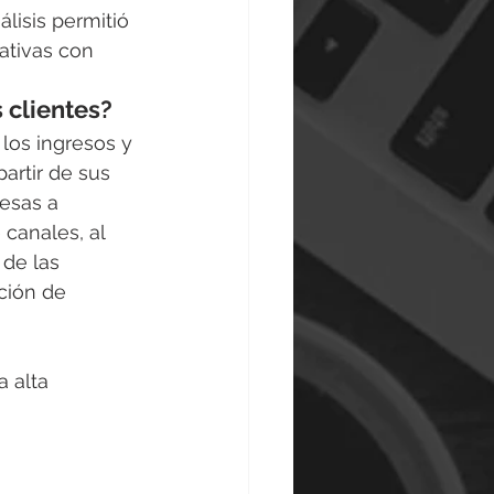
álisis permitió 
ativas con 
s clientes?
 los ingresos y 
artir de sus 
resas a 
canales, al 
de las 
ción de 
a alta 