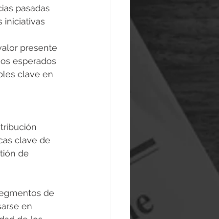
ncias pasadas 
iniciativas 
alor presente 
ños esperados 
bles clave en 
tribución 
cas clave de 
tión de 
 segmentos de 
sarse en 