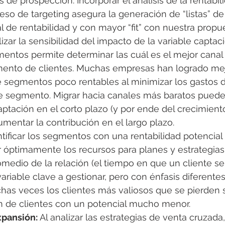
de prospección. Incorporar el análisis de la rentabili
ceso de targeting asegura la generación de “listas” de
 de rentabilidad y con mayor “fit” con nuestra propue
lizar la sensibilidad del impacto de la variable captac
entos permite determinar las cuál es el mejor canal 
ento de clientes. Muchas empresas han logrado mejo
e segmentos poco rentables al minimizar los gastos 
e segmento. Migrar hacia canales más baratos puede 
ptación en el corto plazo (y por ende del crecimiento
umentar la contribución en el largo plazo.
ntificar los segmentos con una rentabilidad potencial
 óptimamente los recursos para planes y estrategias 
medio de la relación (el tiempo en que un cliente s
variable clave a gestionar, pero con énfasis diferentes
as veces los clientes más valiosos que se pierden 
ón de clientes con un potencial mucho menor.
xpansión:
 Al analizar las estrategias de venta cruzada,