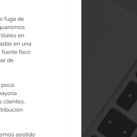
de fuga de 
guarismos 
milares en 
zadas en una 
fuerte foco 
ar de 
a poca 
ayoría 
clientes, 
ribución 
emos asistido 