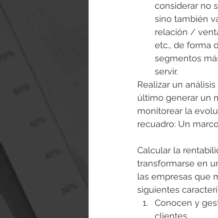
considerar no 
sino también va
relación / vent
etc., de forma 
segmentos más 
servir.
Realizar un análisis
último generar un 
monitorear la evolu
recuadro: Un marco 
Calcular la rentabi
transformarse en un
las empresas que má
siguientes caracterí
Conocen y gest
clientes.