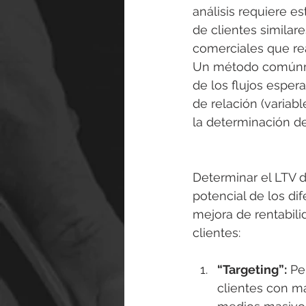
análisis requiere es
de clientes similar
comerciales que rea
Un método comúnmen
de los flujos esper
de relación (variab
la determinación de
Determinar el LTV d
potencial de los di
mejora de rentabil
clientes:
“Targeting”:
 Pe
clientes con ma