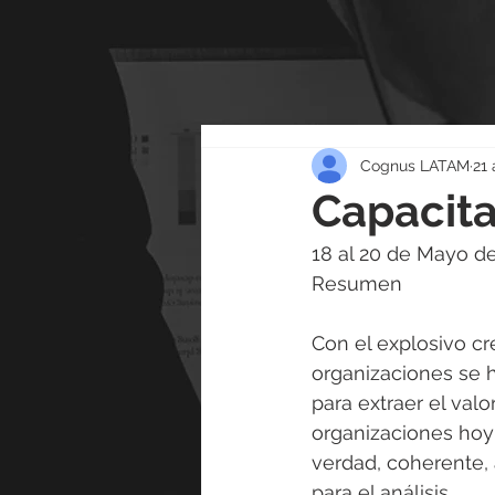
Cognus LATAM
21 
Capacita
18 al 20 de Mayo de
Resumen
Con el explosivo cr
organizaciones se h
para extraer el val
organizaciones hoy 
verdad, coherente, 
para el análisis.