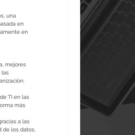
s, una 
 basada en 
ivamente en 
a, mejores 
 las 
anización.
e TI en las 
 forma más 
acias a las 
 de los datos, 