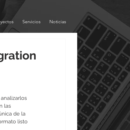
oyectos
Servicios
Noticias
gration
analizarlos 
n las 
nica de la 
rmato listo 