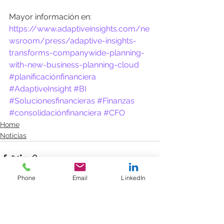
Mayor información en: 
https://www.adaptiveinsights.com/ne
wsroom/press/adaptive-insights-
transforms-companywide-planning-
with-new-business-planning-cloud
#planificaciónfinanciera
#AdaptiveInsight
#BI
#Solucionesfinancieras
#Finanzas
#consolidaciónfinanciera
#CFO
Home
Noticias
Phone
Email
LinkedIn
Ver todo
Entradas recientes