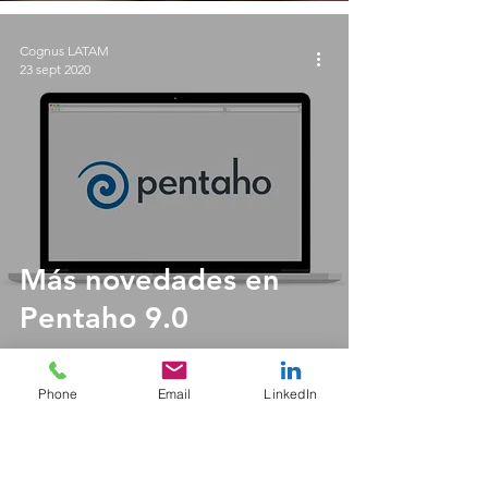
Cognus LATAM
23 sept 2020
Más novedades en
Pentaho 9.0
Phone
Email
LinkedIn
Chile (Casa Matriz)
El Golf 99, Oficina 603
Las Condes – Santiago