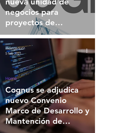
nueva unidad de
negocios para
proyectos de
Transformación
Digital
mdelgado07
5 feb 2021
Home
Cognus se adjudica
nuevo Convenio
Marco de Desarrollo y
Mantención de
Software y SSPP TI