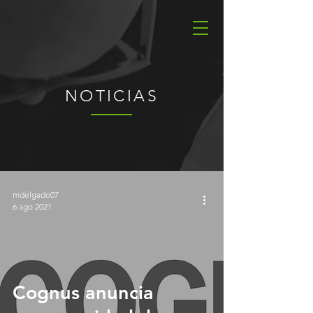
NOTICIAS
mdelgado07
6 ago 2021
Cognus anuncia