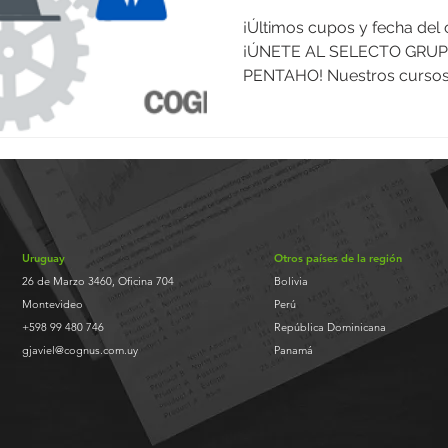
¡Últimos cupos y fecha del 
¡ÚNETE AL SELECTO GRUP
PENTAHO! Nuestros cursos of
Uruguay
Otros países de la región
26 de Marzo 3460, Oficina 704
Bolivia
Montevideo
Perú
+598 99 480 746
República Dominicana
gjaviel@cognus.com.uy
Panamá