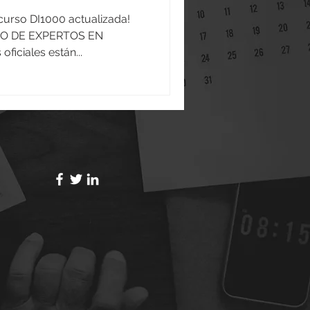
curso DI1000 actualizada!
O DE EXPERTOS EN
iciales están...