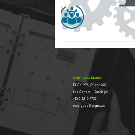
Chile (Casa Matriz)
El Golf 99, Oficina 603
Las Condes – Santiago
+562 3210 9703
mdelgado@cognus.cl